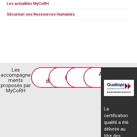
Les actualités MyCoRH
Sécuriser ses Ressources Humaines
Les
Stratégie et
Accompagnem
accompagne
DRH externalisée
Formations
ments
développement RH
professionne
proposés par
MyCoRH
La
certification
qualité a été
délivrée au
titre des